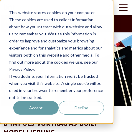
This website stores cookies on your computer.
These cookies are used to collect information
BIM-Blog
>
B-IMpuls-Vortrag As-built-Modellierung
about how you interact with our website and allow
us to remember you. We use this information in
order to improve and customize your browsing
experience and for analytics and metrics about our
visitors both on this website and other media. To
find out more about the cookies we use, see our
Privacy Policy.
If you decline, your information won’t be tracked
when you visit this website. A single cookie will be
used in your browser to remember your preference
not to be tracked.
Accept
Decline
B-IMPULS-VORTRAG AS-BUILT-
MODELLIERUNG