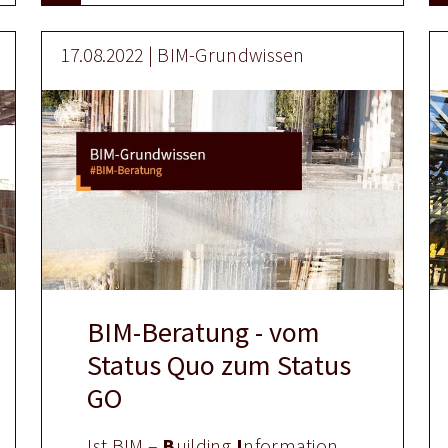
17.08.2022 | BIM-Grundwissen
BIM-Beratung - vom
Status Quo zum Status
GO
Ist BIM –
B
uilding
I
nformation