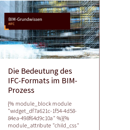
Die Bedeutung des
IFC-Formats im BIM-
Prozess
{% module_block module
"widget_df7a621c-1f54-4d58-
84ea-498f64d9c10a" %}{%
module_attribute "child_css"