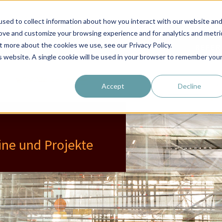
 in BIM
sed to collect information about how you interact with our website an
rove and customize your browsing experience and for analytics and metri
t more about the cookies we use, see our Privacy Policy.
EN
BIM-TOOLBOX
UNTERNEHMEN
REFER
is website. A single cookie will be used in your browser to remember you
Accept
Decline
ine und Projekte